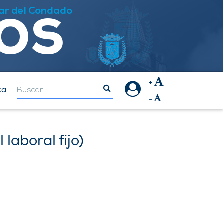
los
ar del Condado
ca
laboral fijo)