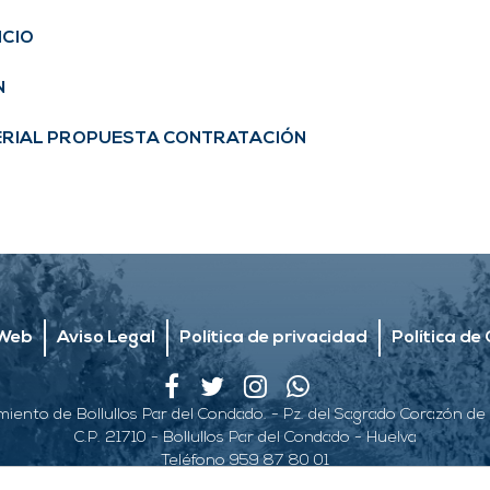
ICIO
N
TERIAL PROPUESTA CONTRATACIÓN
Web
Aviso Legal
Política de privacidad
Política de
iento de Bollullos Par del Condado. - Pz. del Sagrado Corazón de 
C.P. 21710 - Bollullos Par del Condado - Huelva
Teléfono 959 87 80 01
© 2026 Copyright Ayuntamiento de Bollullos