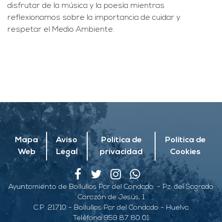
disfrutar de la música y la poesía mientras
reflexionamos sobre la importancia de cuidar y
respetar el Medio Ambiente.
Mapa
Aviso
Política de
Política de
Web
Legal
privacidad
Cookies
Ayuntamiento de Bollullos Par del Condado. - Pz. del Sagrado
Corazón de Jesús, 1
C.P. 21710 - Bollullos Par del Condado - Huelva
Teléfono 959 87 80 01