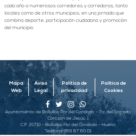
cada año a numerosos corredores y corredoras, tanto
locales como de otros municipios, en una jornada que
combina deporte, participación ciudadana y promoción
del municipio.
Mapa
Aviso
Política de
Política de
Web
Legal
privacidad
Cookies
Ayuntamiento de Bollullos Par del Condado. - Pz. del Sagrado
Corazón de Jesús, 1
C.P. 21710 - Bollullos Par del Condado - Huelva
Teléfono 959 87 80 01