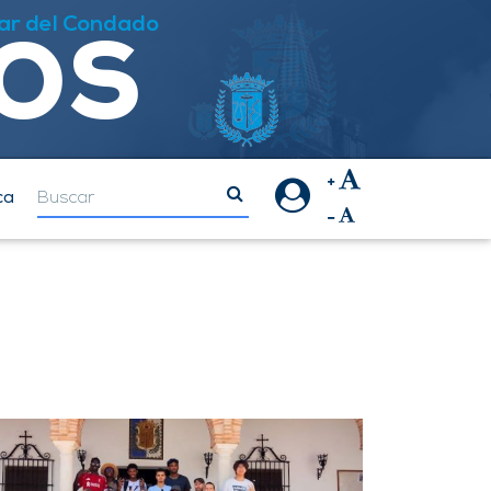
los
ar del Condado
ca