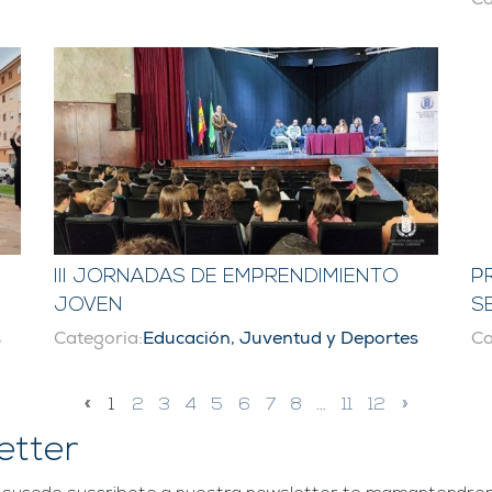
III JORNADAS DE EMPRENDIMIENTO
P
JOVEN
S
s
Categoria:
Educación, Juventud y Deportes
Ca
«
1
2
3
4
5
6
7
8
...
11
12
»
etter