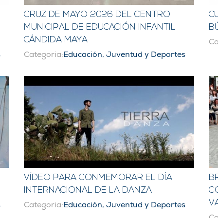
CRUZ DE MAYO 2026 DEL CENTRO
C
MUNICIPAL DE EDUCACIÓN INFANTIL
B
CÁNDIDA MAYA
Ca
s
Categoria:
Educación, Juventud y Deportes
VÍDEO PARA CONMEMORAR EL DÍA
B
INTERNACIONAL DE LA DANZA
C
V
s
Categoria:
Educación, Juventud y Deportes
Ca