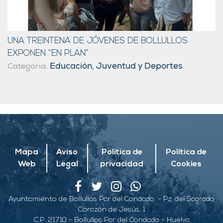
UNA TREINTENA DE JÓVENES DE BOLLULLOS
EXPONEN “EN PLAN”
Educación, Juventud y Deportes
Categoria:
Mapa
Aviso
Política de
Política de
Web
Legal
privacidad
Cookies
Ayuntamiento de Bollullos Par del Condado. - Pz. del Sagrado
Corazón de Jesús, 1
C.P. 21710 - Bollullos Par del Condado - Huelva