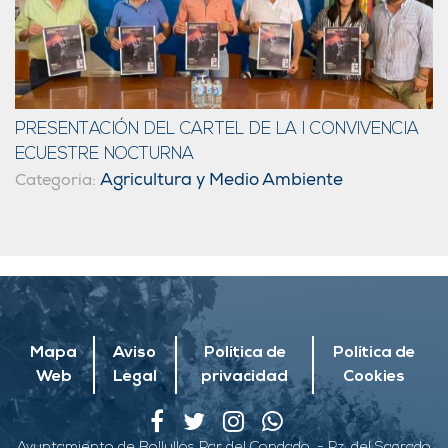
PRESENTACIÓN DEL CARTEL DE LA I CONVIVENCIA
ECUESTRE NOCTURNA
Agricultura y Medio Ambiente
Categoria:
Mapa
Aviso
Política de
Política de
Web
Legal
privacidad
Cookies
Ayuntamiento de Bollullos Par del Condado. - Pz. del Sagrado