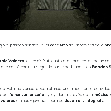
gió el pasado sábado 28 el
concierto
de Primavera de la
orq
Pablo Valdera
, quien disfrutó junto a los presentes de un co
 y que contó con una segunda parte dedicada a las
Bandas 
e Falla ha venido desarrollando una importante activida
to de
fomentar
,
enseñar
y ayudar a través de la
música
s
valores
a niños y jóvenes, para su
desarrollo integral
en ca