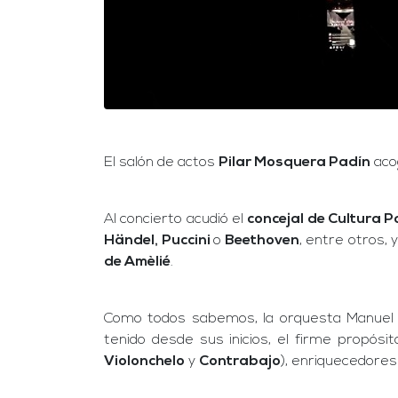
El salón de actos
Pilar Mosquera Padín
aco
Al concierto acudió el
concejal de Cultura 
Händel, Puccini
o
Beethoven
, entre otros,
de Amèlié
.
Como todos sabemos, la orquesta Manuel d
tenido desde sus inicios, el firme propósi
Violonchelo
y
Contrabajo
), enriquecedore