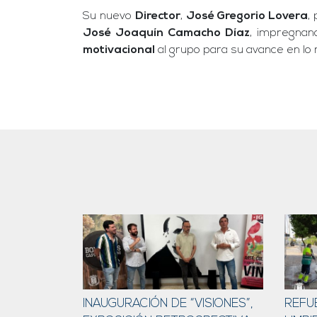
Su nuevo
Director
,
José Gregorio Lovera
,
José Joaquín Camacho Díaz
, impregnand
motivacional
al grupo para su avance en lo m
INAUGURACIÓN DE “VISIONES”,
REFU